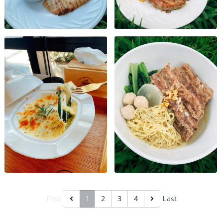
First
1
2
3
4
Last